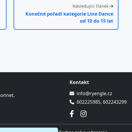
Následující článek
Konečné pořadí kategorie Line Dance
od 10 do 15 let
Kontakt
info@ryengle.cz
Sonnet.
602225985, 602243299