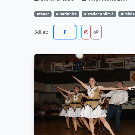
#tanec
#Pardubice
#Hradec Králové
#irské 
Sdílet: