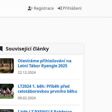
Registrace
Přihlášení
Související články
Otevíráme přihlašování na
Letní Tábor Ryengle 2025
22.12.2024
LT2024 1. běh: Příběh před
celotáborovkou prvního běhu
09.02.2024
I.běh LT RYENGLE Paběnice