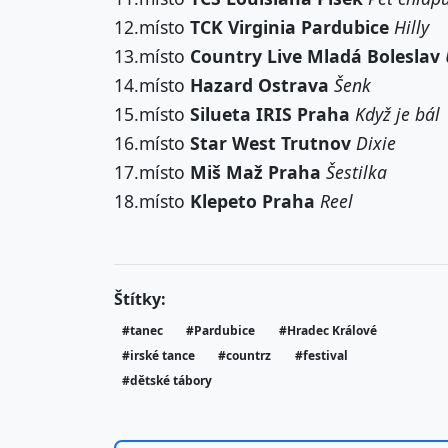
12.místo
TCK Virginia Pardubice
Hilly
13.místo
Country Live Mladá Boleslav
14.místo
Hazard Ostrava
Šenk
15.místo
Silueta IRIS Praha
Když je bál
16.místo
Star West Trutnov
Dixie
17.místo
Miš Maž Praha
Šestilka
18.místo
Klepeto Praha
Reel
Štítky:
#tanec
#Pardubice
#Hradec Králové
#irské tance
#countrz
#festival
#dětské tábory