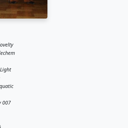
ovelty
dechem
Light
n
quatic
y 007
ů