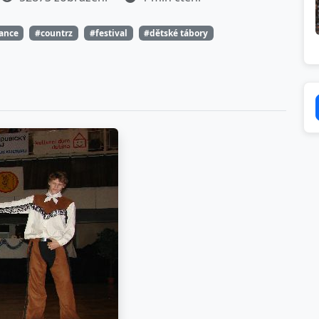
tance
#countrz
#festival
#dětské tábory