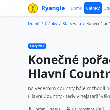
Ryengle
Domů
Články
Udá
Domů
Články
Starý web
Konečné pořa
Starý web
Konečné pořad
Hlavní Countr
na večerním country bále rozhodli 
Hlavní Country - tedy v nejstarší věk
Štefan Švestka
01. prosince 2007