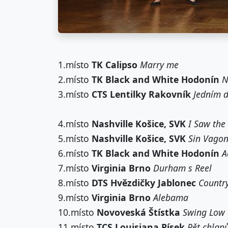
1.místo
TK Calipso
Marry me
2.místo
TK Black and White Hodonín
N
3.místo
CTS Lentilky Rakovník
Jedním 
4.místo
Nashville Košice, SVK
I Saw the 
5.místo
Nashville Košice, SVK
Sin Vago
6.místo
TK Black and White Hodonín
A
7.místo
Virginia Brno
Durham s Reel
8.místo
DTS Hvězdičky Jablonec
Countr
9.místo
Virginia Brno
Alebama
10.místo
Novoveská Štístka
Swing Low
11.místo
TCS Louisiana Písek
Pět chlap