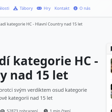
losti
Tábory
Hry
Kontakt
O nás
dí kategorie HC - Hlavní Country nad 15 let
í kategorie HC -
y nad 15 let
porotci svým verdiktem osud kategorie
ové kategorii nad 15 let
52873 zobrazení
1 min čtení