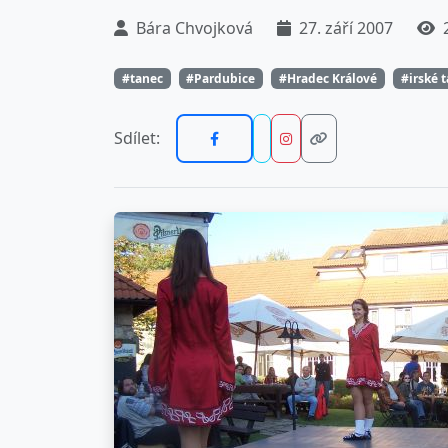
Bára Chvojková
27. září 2007
2
#tanec
#Pardubice
#Hradec Králové
#irské 
Sdílet: