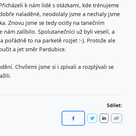
Přicházeli k nám lidé s otázkami, kde trénujeme
y dobře naladěné, neodolaly jsme a nechaly jsme
ka. Znovu jsme se tedy ocitly na tanečním
e nám zalíbilo. Spolutanečníci už byli veselí, a
 pořádně to na parketě rozjet :-). Protože ale
oučit a jet směr Pardubice.
ění. Chvílemi jsme si i zpívali a rozplývali se
žili.
Sdílet: