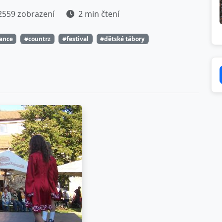
559 zobrazení
2 min čtení
tance
#countrz
#festival
#dětské tábory