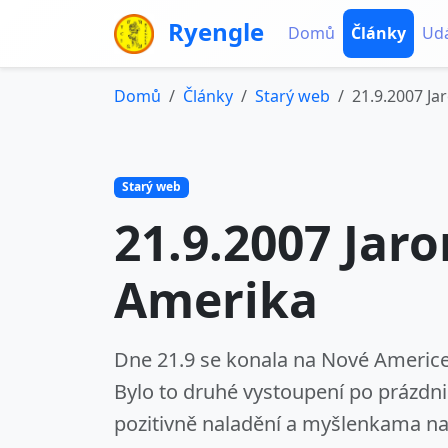
Ryengle
Domů
Články
Udá
Domů
Články
Starý web
21.9.2007 J
Starý web
21.9.2007 Jar
Amerika
Dne 21.9 se konala na Nové Americe,
Bylo to druhé vystoupení po prázdnin
pozitivně naladění a myšlenkama n