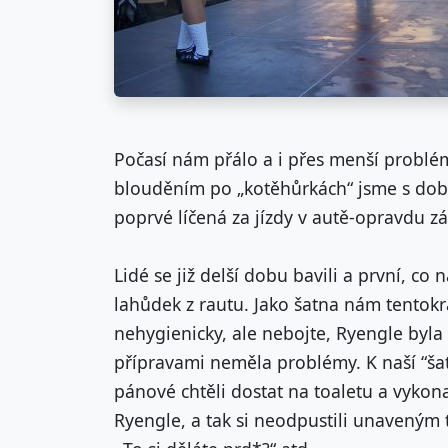
Počasí nám přálo a i přes menší probl
blouděním po „kotěhůrkách“ jsme s dobr
poprvé líčená za jízdy v autě-opravdu zá
Lidé se již delší dobu bavili a první, co
lahůdek z rautu. Jako šatna nám tentokrá
nehygienicky, ale nebojte, Ryengle byla
přípravami neměla problémy. K naší “ša
pánové chtěli dostat na toaletu a vykon
Ryengle, a tak si neodpustili unaveným 