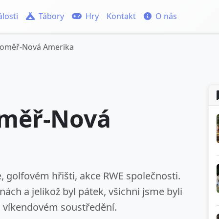
losti
Tábory
Hry
Kontakt
O nás
aroměř-Nová Amerika
oměř-Nová
 golfovém hřišti, akce RWE společnosti.
ách a jelikož byl pátek, všichni jsme byli
a víkendovém soustředění.