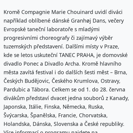
Kromě Compagnie Marie Chouinard uvidí diváci
například oblíbené dánské Granhøj Dans, večery
Evropské taneční laboratoře s mladými
progresivními choreografy či zajímavý výběr
tuzemských představení. Dalšími místy v Praze,
kde se letos uskuteční TANEC PRAHA, je domovské
divadlo Ponec a Divadlo Archa. Kromě hlavního
města zavítá festival i do dalších šesti měst – Brna,
Českých Budějovic, Českého Krumlova, Ostravy,
Pardubic a Tábora. Celkem se od 1. do 28. června
divákům představí dvacet jedna souborů z Kanady,
Japonska, Itálie, Finska, Německa, Ruska,
Švýcarska, Španělska, Francie, Chorvatska,
Holandska, Dánska, Slovenska a České republiky.
Více informací o programu najdete na