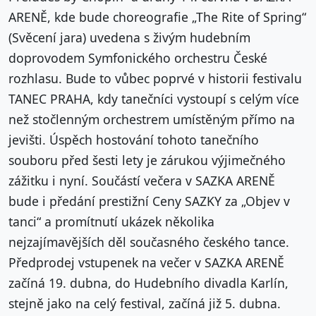
ARENĚ, kde bude choreografie „The Rite of Spring“
(Svěcení jara) uvedena s živým hudebním
doprovodem Symfonického orchestru České
rozhlasu. Bude to vůbec poprvé v historii festivalu
TANEC PRAHA, kdy tanečníci vystoupí s celým více
než stočlenným orchestrem umístěným přímo na
jevišti. Úspěch hostování tohoto tanečního
souboru před šesti lety je zárukou výjimečného
zážitku i nyní. Součástí večera v SAZKA ARENĚ
bude i předání prestižní Ceny SAZKY za „Objev v
tanci“ a promítnutí ukázek několika
nejzajímavějších děl současného českého tance.
Předprodej vstupenek na večer v SAZKA ARENĚ
začíná 19. dubna, do Hudebního divadla Karlín,
stejně jako na celý festival, začíná již 5. dubna.