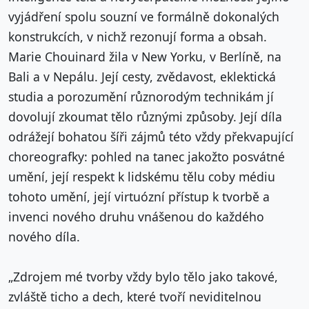
vyjádření spolu souzní ve formálně dokonalých
konstrukcích, v nichž rezonují forma a obsah.
Marie Chouinard žila v New Yorku, v Berlíně, na
Bali a v Nepálu. Její cesty, zvědavost, eklektická
studia a porozumění různorodým technikám jí
dovolují zkoumat tělo různými způsoby. Její díla
odrážejí bohatou šíři zájmů této vždy překvapující
choreografky: pohled na tanec jakožto posvátné
umění, její respekt k lidskému tělu coby médiu
tohoto umění, její virtuózní přístup k tvorbě a
invenci nového druhu vnášenou do každého
nového díla.
„Zdrojem mé tvorby vždy bylo tělo jako takové,
zvláště ticho a dech, které tvoří neviditelnou