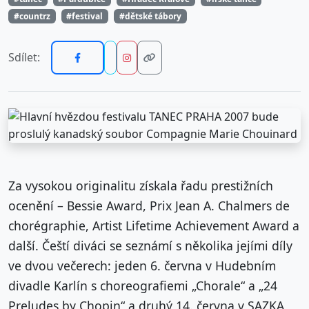
#countrz
#festival
#dětské tábory
Sdílet:
Za vysokou originalitu získala řadu prestižních
ocenění – Bessie Award, Prix Jean A. Chalmers de
chorégraphie, Artist Lifetime Achievement Award a
další. Čeští diváci se seznámí s několika jejími díly
ve dvou večerech: jeden 6. června v Hudebním
divadle Karlín s choreografiemi „Chorale“ a „24
Preludes by Chopin“ a druhý 14. června v SAZKA