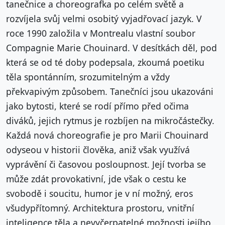
tanečnice a choreografka po celém světě a
rozvíjela svůj velmi osobitý vyjadřovací jazyk. V
roce 1990 založila v Montrealu vlastní soubor
Compagnie Marie Chouinard. V desítkách děl, pod
která se od té doby podepsala, zkoumá poetiku
těla spontánním, srozumitelným a vždy
překvapivým způsobem. Tanečníci jsou ukazováni
jako bytosti, které se rodí přímo před očima
diváků, jejich rytmus je rozbíjen na mikročástečky.
Každá nová choreografie je pro Marii Chouinard
odyseou v historii člověka, aniž však využívá
vyprávění či časovou posloupnost. Její tvorba se
může zdát provokativní, jde však o cestu ke
svobodě i soucitu, humor je v ní možný, eros
všudypřítomný. Architektura prostoru, vnitřní
inteligence těla a nevyčerpatelné možnosti jejího