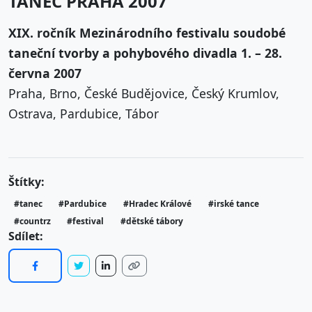
TANEC PRAHA 2007
XIX. ročník Mezinárodního festivalu soudobé
taneční tvorby a pohybového divadla 1. – 28.
června 2007
Praha, Brno, České Budějovice, Český Krumlov,
Ostrava, Pardubice, Tábor
Štítky:
#tanec
#Pardubice
#Hradec Králové
#irské tance
#countrz
#festival
#dětské tábory
Sdílet: