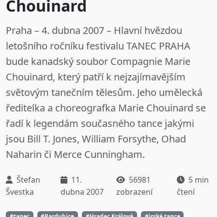
Chouinard
Praha – 4. dubna 2007 – Hlavní hvězdou
letošního ročníku festivalu TANEC PRAHA
bude kanadský soubor Compagnie Marie
Chouinard, který patří k nejzajímavějším
světovým tanečním tělesům. Jeho umělecká
ředitelka a choreografka Marie Chouinard se
řadí k legendám současného tance jakými
jsou Bill T. Jones, William Forsythe, Ohad
Naharin či Merce Cunningham.
Štefan
11.
56981
5 min
Švestka
dubna 2007
zobrazení
čtení
#tanec
#Pardubice
#Hradec Králové
#irské tance