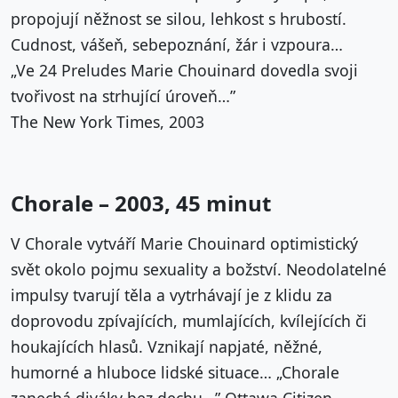
propojují něžnost se silou, lehkost s hrubostí.
Cudnost, vášeň, sebepoznání, žár i vzpoura…
„Ve 24 Preludes Marie Chouinard dovedla svoji
tvořivost na strhující úroveň…”
The New York Times, 2003
Chorale – 2003, 45 minut
V Chorale vytváří Marie Chouinard optimistický
svět okolo pojmu sexuality a božství. Neodolatelné
impulsy tvarují těla a vytrhávají je z klidu za
doprovodu zpívajících, mumlajících, kvílejících či
houkajících hlasů. Vznikají napjaté, něžné,
humorné a hluboce lidské situace… „Chorale
zanechá diváky bez dechu…” Ottawa Citizen,