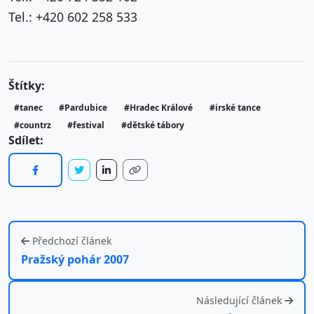
Tel.: +420 602 258 533
Štítky:
#tanec
#Pardubice
#Hradec Králové
#irské tance
#countrz
#festival
#dětské tábory
Sdílet:
Předchozí článek
Pražský pohár 2007
Následující článek