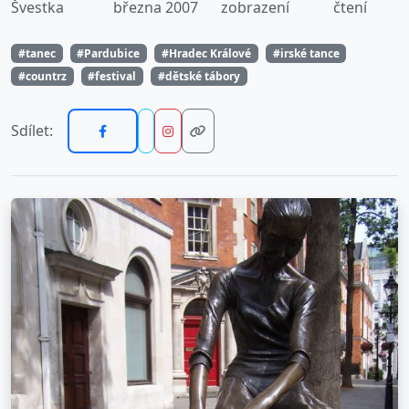
Švestka
března 2007
zobrazení
čtení
#tanec
#Pardubice
#Hradec Králové
#irské tance
#countrz
#festival
#dětské tábory
Sdílet: