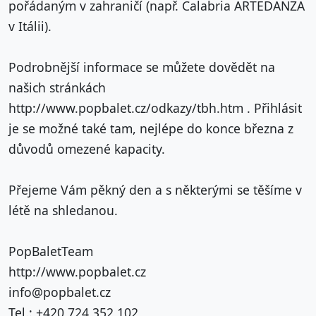
pořádaným v zahraničí (např. Calabria ARTEDANZA
v Itálii).
Podrobnější informace se můžete dovědět na
našich stránkách
http://www.popbalet.cz/odkazy/tbh.htm . Přihlásit
je se možné také tam, nejlépe do konce března z
důvodů omezené kapacity.
Přejeme Vám pěkný den a s některými se těšíme v
létě na shledanou.
PopBaletTeam
http://www.popbalet.cz
info@popbalet.cz
Tel.: +420 724 352 102