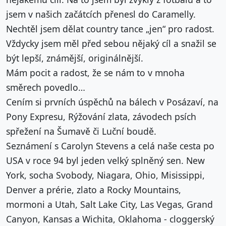
jsem v našich začátcích přenesl do Caramelly.
Nechtěl jsem dělat country tance „jen“ pro radost.
Vždycky jsem měl před sebou nějaký cíl a snažil se
být lepší, známější, originálnější.
Mám pocit a radost, že se nám to v mnoha
směrech povedlo…
Cením si prvních úspěchů na bálech v Posázaví, na
Pony Expresu, Rýžování zlata, závodech psích
spřežení na Šumavě či Luční boudě.
Seznámení s Carolyn Stevens a celá naše cesta po
USA v roce 94 byl jeden velký splněný sen. New
York, socha Svobody, Niagara, Ohio, Misissippi,
Denver a prérie, zlato a Rocky Mountains,
mormoni a Utah, Salt Lake City, Las Vegas, Grand
Canyon, Kansas a Wichita, Oklahoma - cloggerský