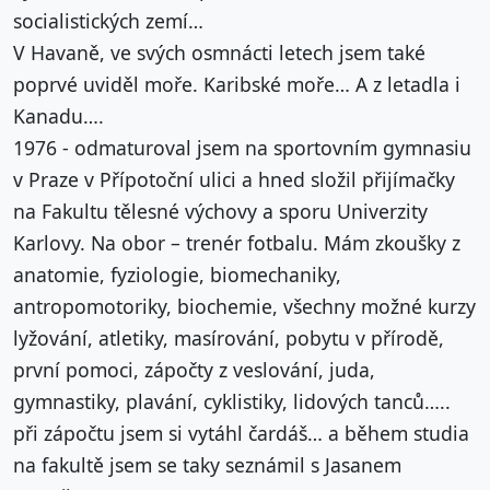
socialistických zemí…
V Havaně, ve svých osmnácti letech jsem také
poprvé uviděl moře. Karibské moře… A z letadla i
Kanadu….
1976 - odmaturoval jsem na sportovním gymnasiu
v Praze v Přípotoční ulici a hned složil přijímačky
na Fakultu tělesné výchovy a sporu Univerzity
Karlovy. Na obor – trenér fotbalu. Mám zkoušky z
anatomie, fyziologie, biomechaniky,
antropomotoriky, biochemie, všechny možné kurzy
lyžování, atletiky, masírování, pobytu v přírodě,
první pomoci, zápočty z veslování, juda,
gymnastiky, plavání, cyklistiky, lidových tanců…..
při zápočtu jsem si vytáhl čardáš… a během studia
na fakultě jsem se taky seznámil s Jasanem