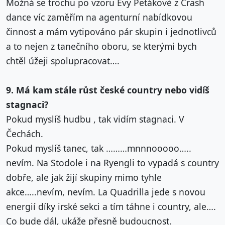
Možná se trochu po vzoru Evy Petákové z Crash
dance víc zaměřím na agenturní nabídkovou
činnost a mám vytipováno pár skupin i jednotlivců
a to nejen z tanečního oboru, se kterými bych
chtěl úžeji spolupracovat….
9. Má kam stále růst české country nebo vidíš
stagnaci?
Pokud myslíš hudbu , tak vidím stagnaci. V
Čechách.
Pokud myslíš tanec, tak ………mnnnooooo…..
nevím. Na Stodole i na Ryengli to vypadá s country
dobře, ale jak žijí skupiny mimo tyhle
akce…..nevím, nevím. La Quadrilla jede s novou
energií díky irské sekci a tím táhne i country, ale….
Co bude dál, ukáže přesně budoucnost.