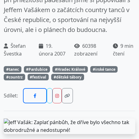
Jeffem Vašákem o začátcích country tanců v
České republice, o sportování na nejvyšší
úrovni, ale i o plánech do budoucna.
Štefan
19.
60398
9 min
Švestka
února 2007
zobrazení
čtení
#tanec
#Pardubice
#Hradec Králové
#irské tance
#countrz
#festival
#dětské tábory
Sdílet: