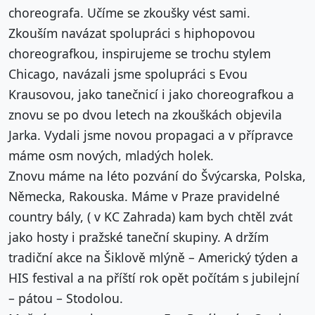
choreografa. Učíme se zkoušky vést sami.
Zkouším navázat spolupráci s hiphopovou
choreografkou, inspirujeme se trochu stylem
Chicago, navázali jsme spolupráci s Evou
Krausovou, jako tanečnicí i jako choreografkou a
znovu se po dvou letech na zkouškách objevila
Jarka. Vydali jsme novou propagaci a v přípravce
máme osm nových, mladých holek.
Znovu máme na léto pozvání do Švýcarska, Polska,
Německa, Rakouska. Máme v Praze pravidelné
country bály, ( v KC Zahrada) kam bych chtěl zvát
jako hosty i pražské taneční skupiny. A držím
tradiční akce na Šiklově mlýně – Americký týden a
HIS festival a na příští rok opět počítám s jubilejní
– pátou – Stodolou.