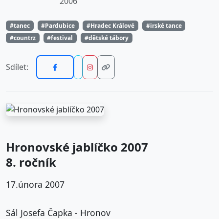
2006
#tanec
#Pardubice
#Hradec Králové
#irské tance
#countrz
#festival
#dětské tábory
Sdílet:
Hronovské jablíčko 2007
8. ročník
17.února 2007
Sál Josefa Čapka - Hronov