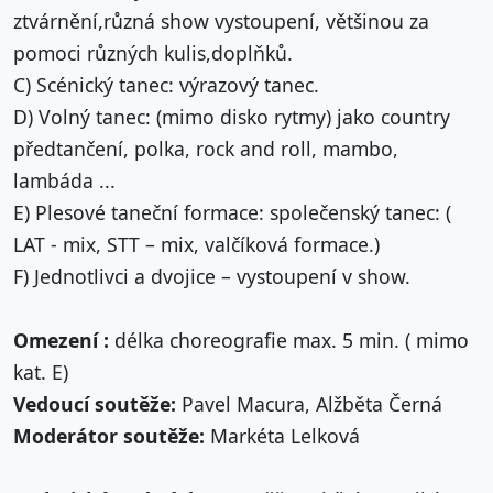
ztvárnění,různá show vystoupení, většinou za
pomoci různých kulis,doplňků.
C) Scénický tanec: výrazový tanec.
D) Volný tanec: (mimo disko rytmy) jako country
předtančení, polka, rock and roll, mambo,
lambáda ...
E) Plesové taneční formace: společenský tanec: (
LAT - mix, STT – mix, valčíková formace.)
F) Jednotlivci a dvojice – vystoupení v show.
Omezení :
délka choreografie max. 5 min. ( mimo
kat. E)
Vedoucí soutěže:
Pavel Macura, Alžběta Černá
Moderátor soutěže:
Markéta Lelková