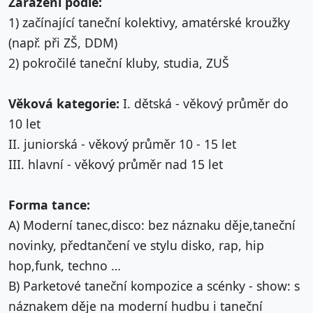
Zařazení podle:
1) začínající taneční kolektivy, amatérské kroužky
(např. při ZŠ, DDM)
2) pokročilé taneční kluby, studia, ZUŠ
Věková kategorie:
I. dětská - věkový průměr do
10 let
II. juniorská - věkový průměr 10 - 15 let
III. hlavní - věkový průměr nad 15 let
Forma tance:
A) Moderní tanec,disco: bez náznaku děje,taneční
novinky, předtančení ve stylu disko, rap, hip
hop,funk, techno …
B) Parketové taneční kompozice a scénky - show: s
náznakem děje na moderní hudbu i taneční