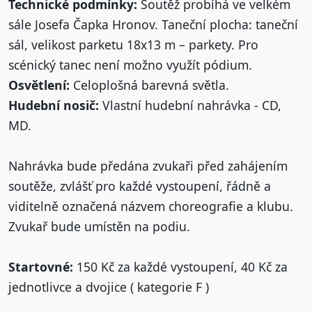
Technické podmínky:
Soutěž probíhá ve velkém
sále Josefa Čapka Hronov. Taneční plocha: taneční
sál, velikost parketu 18x13 m – parkety. Pro
scénický tanec není možno využít pódium.
Osvětlení:
Celoplošná barevná světla.
Hudební nosič:
Vlastní hudební nahrávka - CD,
MD.
Nahrávka bude předána zvukaři před zahájením
soutěže, zvlášť pro každé vystoupení, řádně a
viditelně označená názvem choreografie a klubu.
Zvukař bude umístěn na podiu.
Startovné:
150 Kč za každé vystoupení, 40 Kč za
jednotlivce a dvojice ( kategorie F )