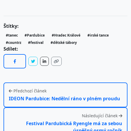
Štítky:
#tanec
#Pardubice
#Hradec Králové
#irské tance
#countrz
#festival
#dětské tábory
Sdílet:
Předchozí článek
IDEON Pardubice: Nedělní ráno v plném proudu
Následující článek
Festival Pardubická Ryengle má za sebou
úspěšný osmý ročník