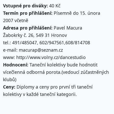
Vstupné pro diváky:
40 Kč
Termín pro přihlášení:
Písemně do 15. února
2007 včetně
Adresa pro přihlášení:
Pavel Macura
Žabokrky č. 26, 549 31 Hronov
tel.: 491/485047, 602/947561,608/814708
e-mail: macurap@seznam.cz
www: http://www.volny.cz/dancestudio
Hodnocení:
Taneční kolektivy bude hodnotit
vícečlenná odborná porota.(vedoucí zúčastněných
klubů)
Ceny:
Diplomy a ceny pro první tři taneční
kolektivy v každé taneční kategorii.