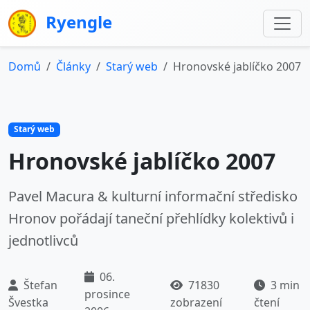
Ryengle
Domů
Články
Starý web
Hronovské jablíčko 2007
Starý web
Hronovské jablíčko 2007
Pavel Macura & kulturní informační středisko
Hronov pořádají taneční přehlídky kolektivů i
jednotlivců
06.
Štefan
71830
3 min
prosince
Švestka
zobrazení
čtení