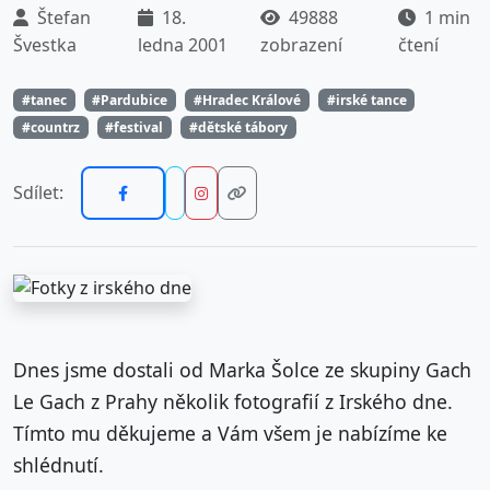
Štefan
18.
49888
1 min
Švestka
ledna 2001
zobrazení
čtení
#tanec
#Pardubice
#Hradec Králové
#irské tance
#countrz
#festival
#dětské tábory
Sdílet:
Dnes jsme dostali od Marka Šolce ze skupiny Gach
Le Gach z Prahy několik fotografií z Irského dne.
Tímto mu děkujeme a Vám všem je nabízíme ke
shlédnutí.