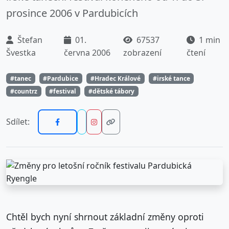
prosince 2006 v Pardubicích
Štefan
01.
67537
1 min
Švestka
června 2006
zobrazení
čtení
#tanec
#Pardubice
#Hradec Králové
#irské tance
#countrz
#festival
#dětské tábory
Sdílet:
Chtěl bych nyní shrnout základní změny oproti