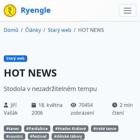
Ryengle
Domů
Články
Starý web
HOT NEWS
Starý web
HOT NEWS
Stodola v nezadržitelném tempu
Jiří
18. května
70454
2 min
Vašák
2006
zobrazení
čtení
#tanec
#Pardubice
#Hradec Králové
#irské tance
#countrz
#festival
#dětské tábory