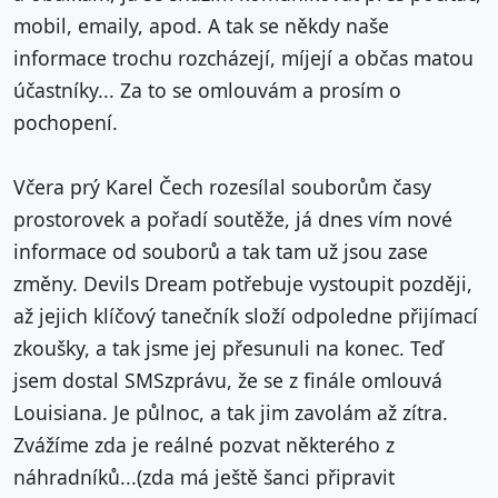
mobil, emaily, apod. A tak se někdy naše
informace trochu rozcházejí, míjejí a občas matou
účastníky... Za to se omlouvám a prosím o
pochopení.
Včera prý Karel Čech rozesílal souborům časy
prostorovek a pořadí soutěže, já dnes vím nové
informace od souborů a tak tam už jsou zase
změny. Devils Dream potřebuje vystoupit později,
až jejich klíčový tanečník složí odpoledne přijímací
zkoušky, a tak jsme jej přesunuli na konec. Teď
jsem dostal SMSzprávu, že se z finále omlouvá
Louisiana. Je půlnoc, a tak jim zavolám až zítra.
Zvážíme zda je reálné pozvat některého z
náhradníků...(zda má ještě šanci připravit