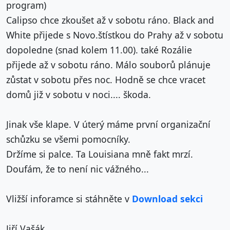
program)
Calipso chce zkoušet až v sobotu ráno. Black and
White přijede s Novo.štístkou do Prahy až v sobotu
dopoledne (snad kolem 11.00). také Rozálie
přijede až v sobotu ráno. Málo souborů plánuje
zůstat v sobotu přes noc. Hodně se chce vracet
domů již v sobotu v noci.... škoda.
Jinak vše klape. V úterý máme první organizační
schůzku se všemi pomocníky.
Držíme si palce. Ta Louisiana mně fakt mrzí.
Doufám, že to není nic vážného...
Vližší inforamce si stáhněte v
Download sekci
Jiří Vašák