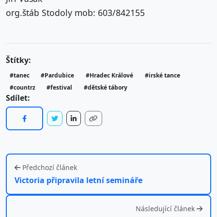
org.štáb Stodoly mob: 603/842155
Štítky:
#tanec
#Pardubice
#Hradec Králové
#irské tance
#countrz
#festival
#dětské tábory
Sdílet:
Předchozí článek
Victoria připravila letní semináře
Následující článek