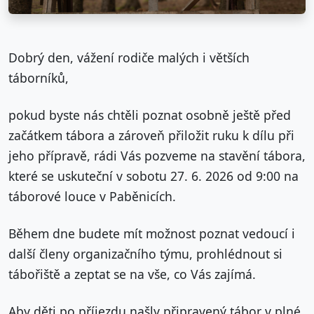
Dobrý den, vážení rodiče malých i větších
táborníků,
pokud byste nás chtěli poznat osobně ještě před
začátkem tábora a zároveň přiložit ruku k dílu při
jeho přípravě, rádi Vás pozveme na stavění tábora,
které se uskuteční v sobotu 27. 6. 2026 od 9:00 na
táborové louce v Paběnicích.
Během dne budete mít možnost poznat vedoucí i
další členy organizačního týmu, prohlédnout si
tábořiště a zeptat se na vše, co Vás zajímá.
Aby děti po příjezdu našly připravený tábor v plné