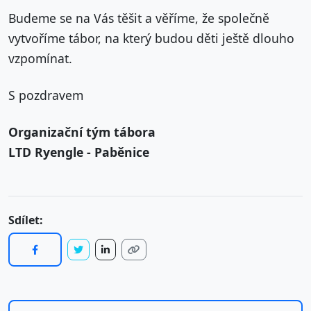
Budeme se na Vás těšit a věříme, že společně
vytvoříme tábor, na který budou děti ještě dlouho
vzpomínat.
S pozdravem
Organizační tým tábora
LTD Ryengle - Paběnice
Sdílet: