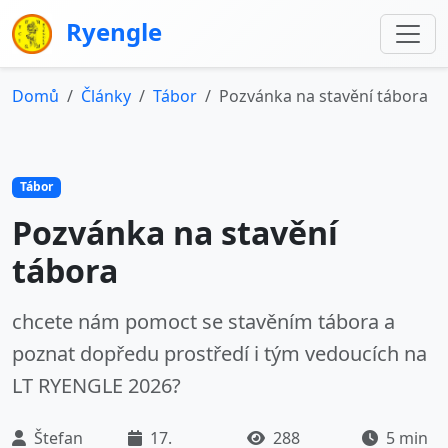
Ryengle
Domů
Články
Tábor
Pozvánka na stavění tábora
Tábor
Pozvánka na stavění
tábora
chcete nám pomoct se stavěním tábora a
poznat dopředu prostředí i tým vedoucích na
LT RYENGLE 2026?
Štefan
17.
288
5 min